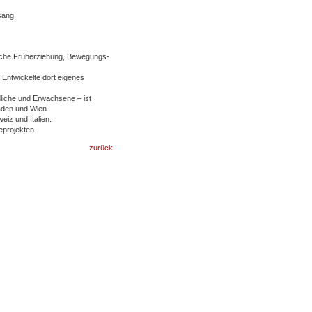
esang
sche Früherziehung, Bewegungs-
Entwickelte dort eigenes
liche und Erwachsene – ist
aden und Wien.
iz und Italien.
eprojekten.
zurück