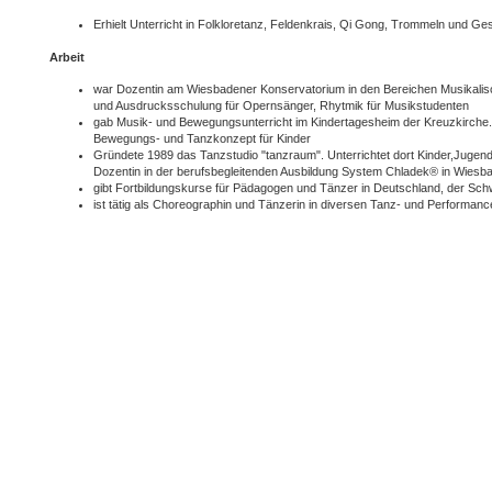
Erhielt Unterricht in Folkloretanz, Feldenkrais, Qi Gong, Trommeln und G
Arbeit
war Dozentin am Wiesbadener Konservatorium in den Bereichen Musikali
und Ausdrucksschulung für Opernsänger, Rhytmik für Musikstudenten
gab Musik- und Bewegungsunterricht im Kindertagesheim der Kreuzkirche. 
Bewegungs- und Tanzkonzept für Kinder
Gründete 1989 das Tanzstudio "tanzraum". Unterrichtet dort Kinder,Jugend
Dozentin in der berufsbegleitenden Ausbildung System Chladek® in Wiesb
gibt Fortbildungskurse für Pädagogen und Tänzer in Deutschland, der Schwe
ist tätig als Choreographin und Tänzerin in diversen Tanz- und Performanc